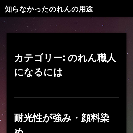
コ
知らなかったのれんの用途
ン
テ
ン
ツ
へ
ス
カテゴリー:
のれん職人
キ
ッ
になるには
プ
耐光性が強み・顔料染
め