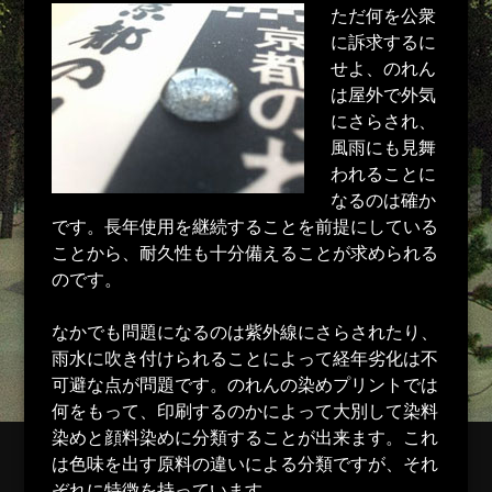
ただ何を公衆
に訴求するに
せよ、のれん
は屋外で外気
にさらされ、
風雨にも見舞
われることに
なるのは確か
です。長年使用を継続することを前提にしている
ことから、耐久性も十分備えることが求められる
のです。
なかでも問題になるのは紫外線にさらされたり、
雨水に吹き付けられることによって経年劣化は不
可避な点が問題です。のれんの染めプリントでは
何をもって、印刷するのかによって大別して染料
染めと顔料染めに分類することが出来ます。これ
は色味を出す原料の違いによる分類ですが、それ
ぞれに特徴を持っています。