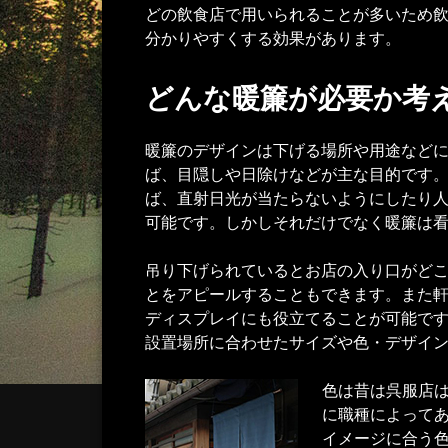
どの飲食店で用いられることが多いため
分かりやすくする効果があります。
どんな暖簾が必要か考
暖簾のデザインは下げる場所や用途など
ば、目隠しや日除けなどが主な目的です
ば、直射日光が当たらないようにしたり
可能です。しかしそれだけでなく暖簾は
吊り下げられているとお店の入り口がど
とをアピールすることもできます。また
ディスプレイにも役立てることが可能で
設置場所に合わせたサイズや色・デザイ
色は昔は呉服店
に職種によって
イメージに合う