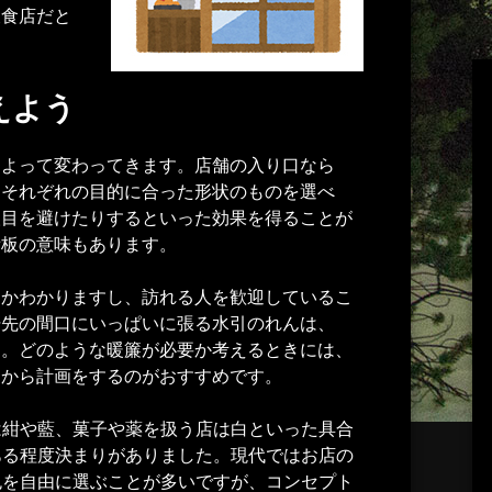
飲食店だと
えよう
によって変わってきます。店舗の入り口なら
。それぞれの目的に合った形状のものを選べ
人目を避けたりするといった効果を得ることが
看板の意味もあります。
こかわかりますし、訪れる人を歓迎しているこ
軒先の間口にいっぱいに張る水引のれんは、
す。どのような暖簾が必要か考えるときには、
ンから計画をするのがおすすめです。
は紺や藍、菓子や薬を扱う店は白といった具合
ある程度決まりがありました。現代ではお店の
色を自由に選ぶことが多いですが、コンセプト