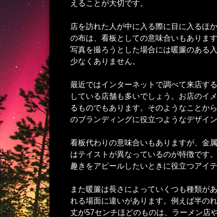
えることが大切です。
店を訪れた人が中に入る際に目に入るほ
の布は、看板としての意味合いもありま
写真を撮ろうとした場合には暖簾のある
少なくありません。
最近ではインターネットで調べて来店する
している店舗も多いでしょう。お店のイ
るものでもあります。そのようなことから
のブランディングに役立つようなデザイ
看板代わりの意味合いもありますが、金
はテイストが異なっているのが特徴です
趣きをアピールしたいときに役立つアイ
また暖簾は長さによっていくつも種類が
れる場面に違いがあります。例えば半の
丈が57センチほどのものは、ラーメン店