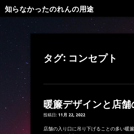
コ
知らなかったのれんの用途
ン
テ
ン
ツ
へ
ス
タグ:
コンセプト
キ
ッ
プ
暖簾デザインと店舗
投稿日:
11月 22, 2022
店舗の入り口に吊り下げることの多い暖