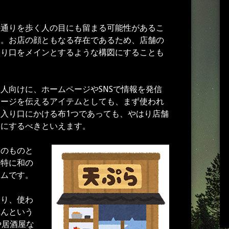
か通りを歩く人の目にも留まる可能性があるこ
す。お店の顔ともなる存在であるため、店舗の
入り口をメインとするような構図にすることも
人向けに、ホームページやSNSで情報を発信
メージを伝えるアイテムとしても、まず使われ
入り口にかける布1つであっても、やはり店舗
ンにするべきといえます。
属のものと
。特に和の
テムです。
あり、使わ
れんという
や居酒屋な