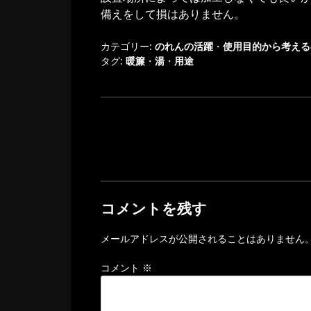
備えをして損はありません。
カテゴリー:
のれんの活躍
・
使用目的から考える
タグ:
暖簾
・
湯
・
用途
投
稿
ナ
コメントを残す
ビ
ゲ
メールアドレスが公開されることはありません
ー
コメント
※
シ