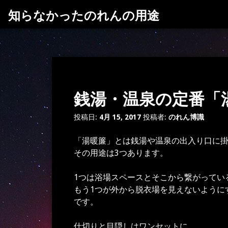
コ
知らなかったのれんの用途
ン
テ
ン
ツ
へ
ス
銭湯・温泉の定番「
キ
ッ
プ
投稿日:
4月 15, 2017
投稿者:
のれん博識
「湯暖簾」とは銭湯や温泉の出入り口に
その用途は3つあります。
1つは浴場スペースとそこから繋がってい
もう1つが外から脱衣場を見えないように
です。
仕切りと目隠しはワンセットに