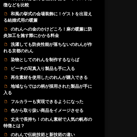
徴などを比較
和風の挙式の会場装飾に！ゲストを出迎え
る結婚式用の暖簾
のれんへの金のかけどころ！麻の暖簾に防
炎加工を施す際にかかる料金
洗濯しても防炎性能が落ちないのれんが作
れる京都のれん
染物としてのれんを制作するならば
ビーチの写真入り製品も手に入る
再生素材を使用したのれんが購入できる
地域ならではの柄が採用された製品が手に
入る
フルカラーも実現できるようになった
色から取り扱い商品をイメージさせる
丈夫で長持ち！のれん素材で人気の帆布の
特徴とは？
のれんで伝統技術と新技術の違い