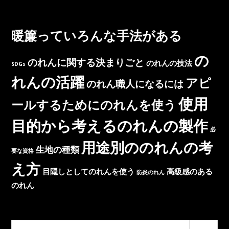
リ
こ
ジ
と
ナ
知
暖簾っていろんな手法がある
ル
っ
の
て
れ
の
ま
のれんに関する決まりごと
のれんの技法
SDGs
ん
す
を
れんの活躍
か？
アピ
のれん職人になるには
作
っ
使用
ールするためにのれんを使う
て、
他
目的から考えるのれんの製作
社
必
と
用途別ののれんの考
生地の種類
差
要な資格
別
え方
目隠しとしてのれんを使う
高級感のある
化
防炎のれん
し
のれん
よ
う