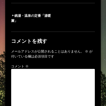
投
銭湯・温泉の定番「湯暖
簾」
稿
ナ
コメントを残す
ビ
ゲ
メールアドレスが公開されることはありません。
※
が
付いている欄は必須項目です
ー
シ
コメント
※
ョ
ン