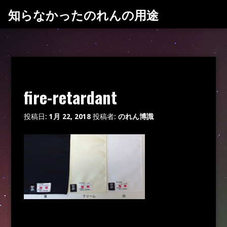
コ
知らなかったのれんの用途
ン
テ
ン
ツ
へ
ス
fire-retardant
キ
ッ
プ
投稿日:
1月 22, 2018
投稿者:
のれん博識