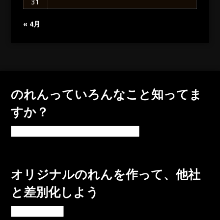
31
« 4月
のれんっていろんなこと知ってま
すか？
の
れ
ん
っ
オリジナルのれんを作って、他社
て
い
と差別化しよう
ろ
ん
オ
な