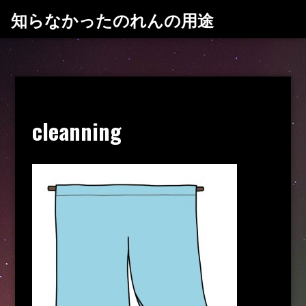
コ
知らなかったのれんの用途
ン
テ
ン
ツ
へ
ス
cleanning
キ
ッ
プ