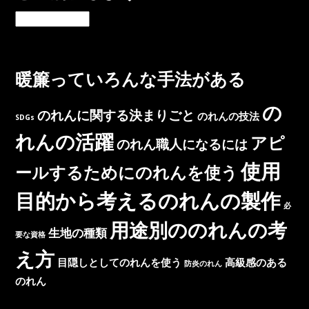
ん
オ
な
リ
こ
ジ
と
ナ
知
暖簾っていろんな手法がある
ル
っ
の
て
れ
の
ま
のれんに関する決まりごと
のれんの技法
SDGs
ん
す
を
れんの活躍
か？
アピ
のれん職人になるには
作
っ
使用
ールするためにのれんを使う
て、
他
目的から考えるのれんの製作
社
必
と
用途別ののれんの考
生地の種類
差
要な資格
別
え方
目隠しとしてのれんを使う
高級感のある
化
防炎のれん
し
のれん
よ
う