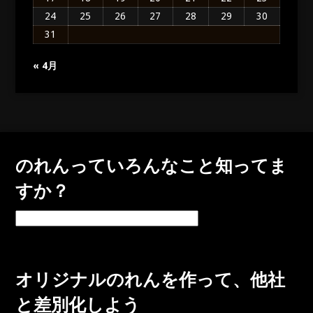
24
25
26
27
28
29
30
31
« 4月
のれんっていろんなこと知ってま
すか？
の
れ
ん
っ
オリジナルのれんを作って、他社
て
い
と差別化しよう
ろ